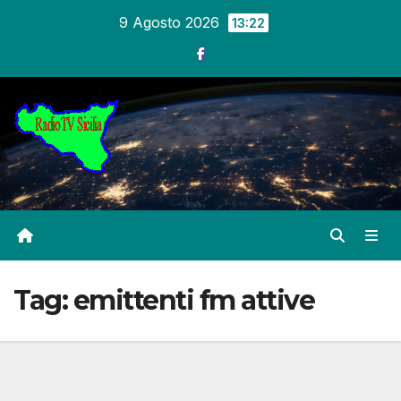
Salta
9 Agosto 2026
13:22
al
contenuto
Tag:
emittenti fm attive