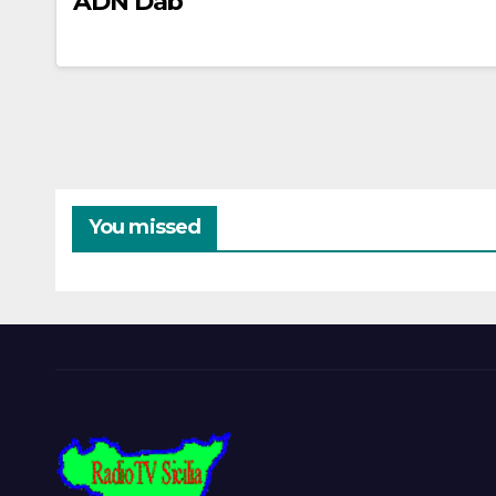
ADN Dab
You missed