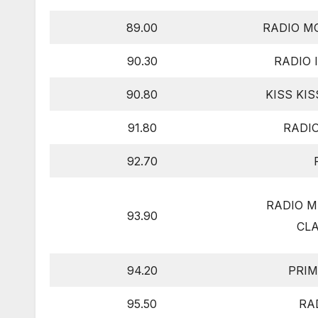
89.00
RADIO M
90.30
RADIO 
90.80
KISS KI
91.80
RADI
92.70
RADIO 
93.90
CL
94.20
PRI
95.50
RA