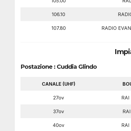
105.00
RAD
106.10
RADI
107.80
RADIO EVA
Impi
Postazione : Cuddia Glindo
CANALE (UHF)
BO
27ov
RAI
37ov
RAI
40ov
RAI