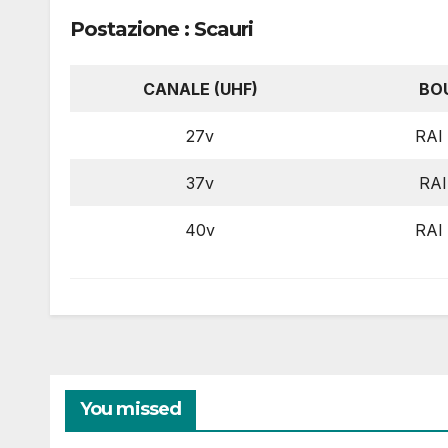
Postazione : Scauri
CANALE (UHF)
BO
27v
RAI
37v
RAI
40v
RAI
You missed