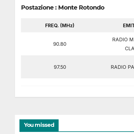
Postazione : Monte Rotondo
FREQ. (MHz)
EMI
RADIO 
90.80
CL
97.50
RADIO P
You missed