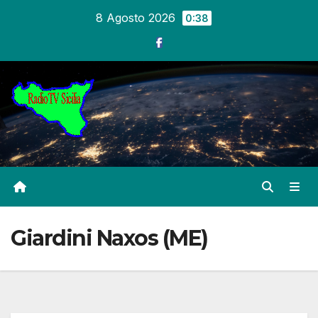
Salta
8 Agosto 2026
0:38
al
contenuto
Giardini Naxos (ME)