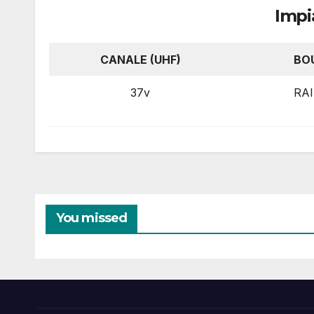
Impi
CANALE (UHF)
BO
37v
RAI
You missed