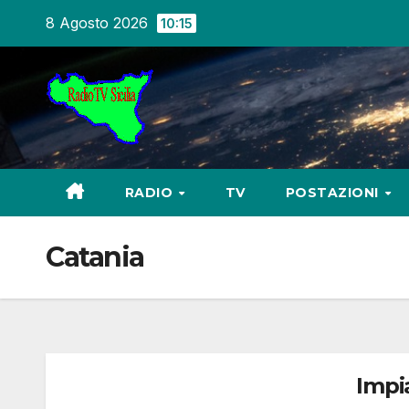
Salta
8 Agosto 2026
10:15
al
contenuto
RADIO
TV
POSTAZIONI
Catania
Impi