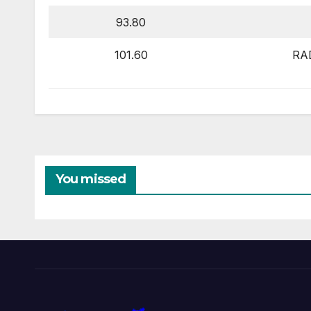
93.80
101.60
RA
You missed