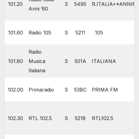
101.20
S
5495
R.ITALIA+*ANNI6
Anni ’60
101.60
Radio 105
S
5211
105
Radio
101.80
Musica
S
501A
ITALIANA
Italiana
102.00
Primaradio
S
53BC
PRIMA FM
102.30
RTL 102.5
S
5218
RTL102.5