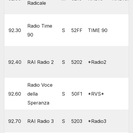
Radicale
Radio Time
92.30
S
52FF
TIME 90
90
92.40
RAI Radio 2
S
5202
*Radio2
Radio Voce
92.60
della
S
50F1
*RVS*
Speranza
92.70
RAI Radio 3
S
5203
*Radio3