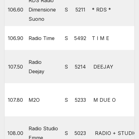
RDS Radio
106.60
Dimensione
S
5211
* RDS *
Suono
106.90
Radio Time
S
5492
T I M E
Radio
107.50
S
5214
DEEJAY
Deejay
107.80
M2O
S
5233
M DUE O
Radio Studio
108.00
S
5023
RADIO + STUDI
Emme