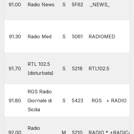
91.00
Radio News
S
5F62
_NEWS_
91.30
Radio Med
S
5061
RADIOMED
RTL 102.5
91.70
S
5218
RTL102.5
(disturbata)
RGS Radio
91.80
Giornale di
S
5423
RGS + RADIO +G
Sicilia
Radio
92.00
M
5210
RADIO * +RADICA