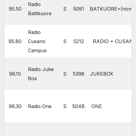
Radio
95.50
S
5091
BATKUORE+(nome art
Battikuore
Radio
95.80
Cusano
S
5212
RADIO + CUSAN
Campus
Radio Juke
96.10
S
5398
JUKEBOX
Box
96.30
Radio One
S
504B
ONE