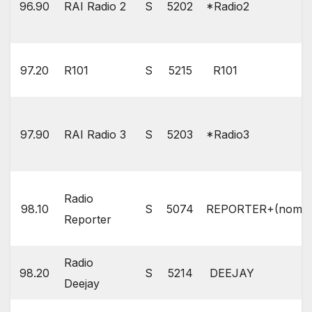
96.90
RAI Radio 2
S
5202
*Radio2
97.20
R101
S
5215
R101
97.90
RAI Radio 3
S
5203
*Radio3
Radio
98.10
S
5074
REPORTER+(nome art
Reporter
Radio
98.20
S
5214
DEEJAY
Deejay