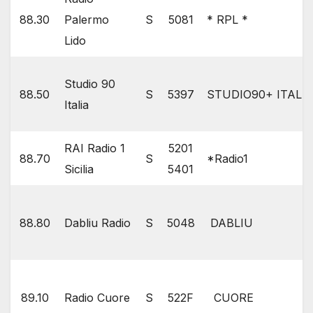
88.30
Palermo
S
5081
* RPL *
Lido
Studio 90
88.50
S
5397
STUDIO90+ ITALI
Italia
RAI Radio 1
5201
88.70
S
*Radio1
Sicilia
5401
88.80
Dabliu Radio
S
5048
DABLIU
89.10
Radio Cuore
S
522F
CUORE