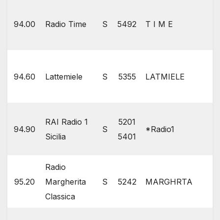
94.00
Radio Time
S
5492
T I M E
94.60
Lattemiele
S
5355
LATMIELE
RAI Radio 1
5201
94.90
S
*Radio1
Sicilia
5401
Radio
95.20
Margherita
S
5242
MARGHRTA
Classica