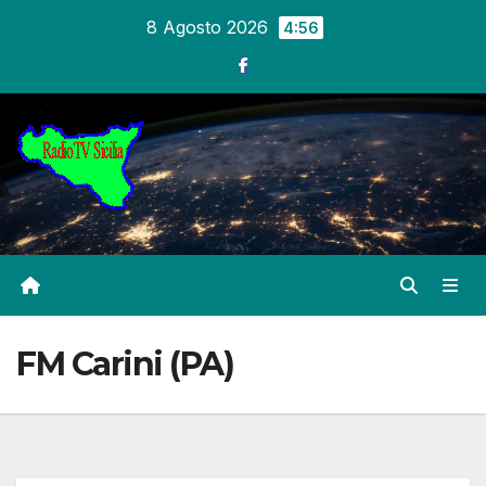
Salta
8 Agosto 2026
4:56
al
contenuto
FM Carini (PA)