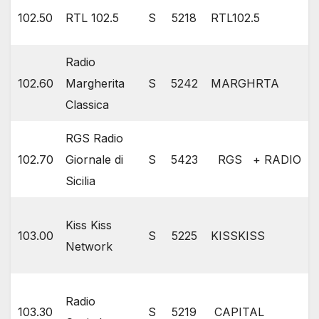
102.50
RTL 102.5
S
5218
RTL102.5
Radio
102.60
Margherita
S
5242
MARGHRTA
Classica
RGS Radio
102.70
Giornale di
S
5423
RGS + RADIO +G
Sicilia
Kiss Kiss
103.00
S
5225
KISSKISS
Network
Radio
103.30
S
5219
CAPITAL