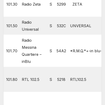
101.30
Radio Zeta
S
5299
ZETA
Radio
101.50
S
532C
UNVERSAL
Universal
Radio
Messina
101.70
S
54A2
*R.M.Q.*+-in blu
Quartiere –
inBlu
101.80
RTL 102.5
S
5218
RTL102.5