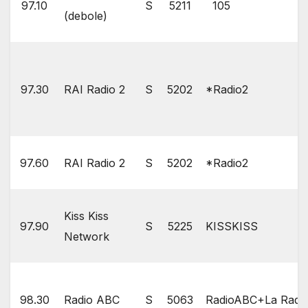
97.10
S
5211
105
(debole)
97.30
RAI Radio 2
S
5202
*Radio2
97.60
RAI Radio 2
S
5202
*Radio2
Kiss Kiss
97.90
S
5225
KISSKISS
Network
98.30
Radio ABC
S
5063
RadioABC+La Radio