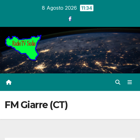
Salta
8 Agosto 2026
11:34
al
contenuto
FM Giarre (CT)