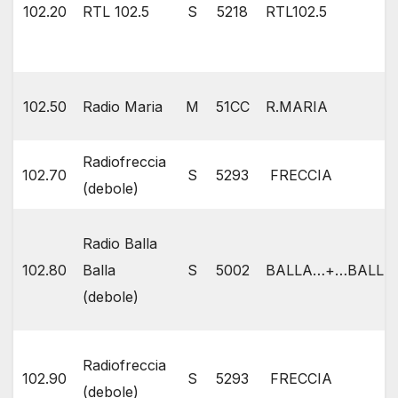
102.20
RTL 102.5
S
5218
RTL102.5
102.50
Radio Maria
M
51CC
R.MARIA
Radiofreccia
102.70
S
5293
FRECCIA
(debole)
Radio Balla
102.80
Balla
S
5002
BALLA…+…BALLA
(debole)
Radiofreccia
102.90
S
5293
FRECCIA
(debole)