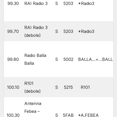
99.30
RAI Radio 3
S
5203
*Radio3
RAI Radio 3
99.70
S
5203
*Radio3
(debole)
Radio Balla
99.80
S
5002
BALLA…+…BALLA
Balla
R101
100.10
S
5215
R101
(debole)
Antenna
Febea –
100.30
S
5FAB
*A.FEBEA