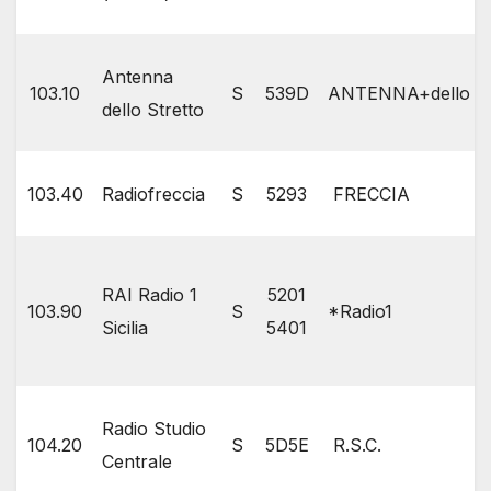
Antenna
103.10
S
539D
ANTENNA+dello
dello Stretto
103.40
Radiofreccia
S
5293
FRECCIA
RAI Radio 1
5201
103.90
S
*Radio1
Sicilia
5401
Radio Studio
104.20
S
5D5E
R.S.C.
Centrale