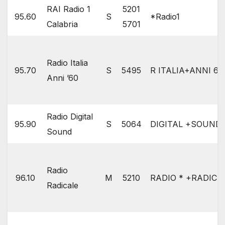
RAI Radio 1
5201
95.60
S
*Radio1
Calabria
5701
Radio Italia
95.70
S
5495
R ITALIA+ANNI 6
Anni ’60
Radio Digital
95.90
S
5064
DIGITAL +SOUN
Sound
Radio
96.10
M
5210
RADIO * +RADICA
Radicale