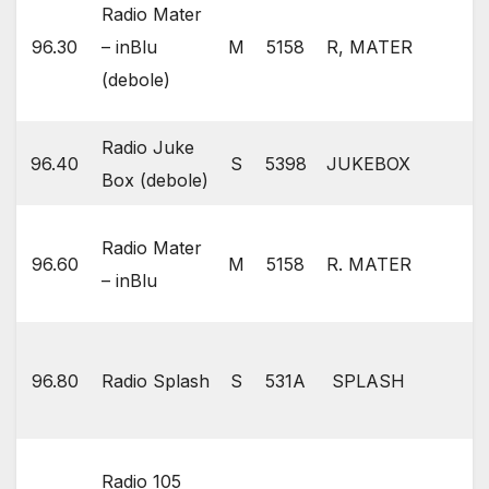
Radio Mater
96.30
– inBlu
M
5158
R, MATER
(debole)
Radio Juke
96.40
S
5398
JUKEBOX
Box (debole)
Radio Mater
96.60
M
5158
R. MATER
– inBlu
96.80
Radio Splash
S
531A
SPLASH
Radio 105