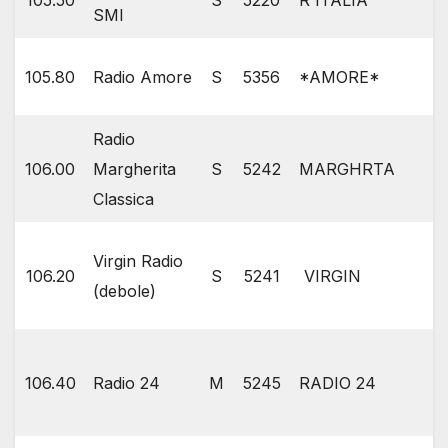
105.50
S
5220
R ITALIA
SMI
105.80
Radio Amore
S
5356
*AMORE*
Radio
106.00
Margherita
S
5242
MARGHRTA
Classica
Virgin Radio
106.20
S
5241
VIRGIN
(debole)
106.40
Radio 24
M
5245
RADIO 24