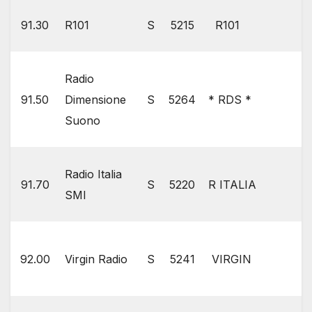
91.30
R101
S
5215
R101
Radio
91.50
Dimensione
S
5264
* RDS *
Suono
Radio Italia
91.70
S
5220
R ITALIA
SMI
92.00
Virgin Radio
S
5241
VIRGIN