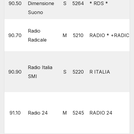
90.50
Dimensione
S
5264
* RDS *
Suono
Radio
90.70
M
5210
RADIO * +RADICA
Radicale
Radio Italia
90.90
S
5220
R ITALIA
SMI
91.10
Radio 24
M
5245
RADIO 24