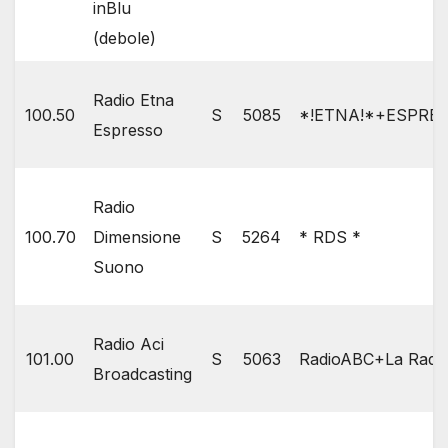
inBlu
(debole)
Radio Etna
100.50
S
5085
*!ETNA!*+ESPRE
Espresso
Radio
100.70
Dimensione
S
5264
* RDS *
Suono
Radio Aci
101.00
S
5063
RadioABC+La Radio
Broadcasting