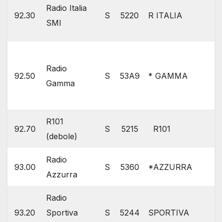
Radio Italia
92.30
S
5220
R ITALIA
SMI
Radio
92.50
S
53A9
* GAMMA
Gamma
R101
92.70
S
5215
R101
(debole)
Radio
93.00
S
5360
*AZZURRA
Azzurra
Radio
93.20
Sportiva
S
5244
SPORTIVA