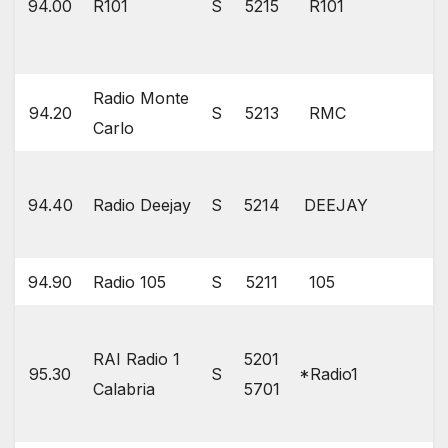
94.00
R101
S
5215
R101
Radio Monte
94.20
S
5213
RMC
Carlo
94.40
Radio Deejay
S
5214
DEEJAY
94.90
Radio 105
S
5211
105
RAI Radio 1
5201
95.30
S
*Radio1
Calabria
5701