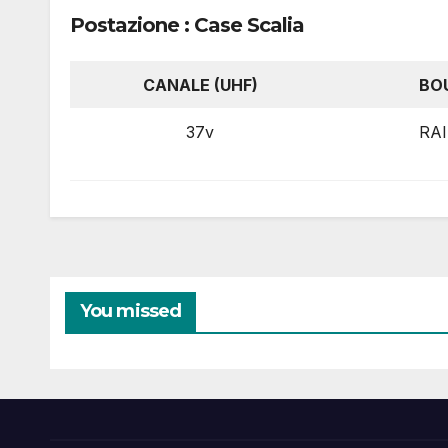
Postazione : Case Scalia
CANALE (UHF)
BO
37v
RAI
You missed